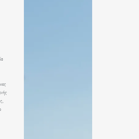
ία
ικες
ενής
ς,
ο