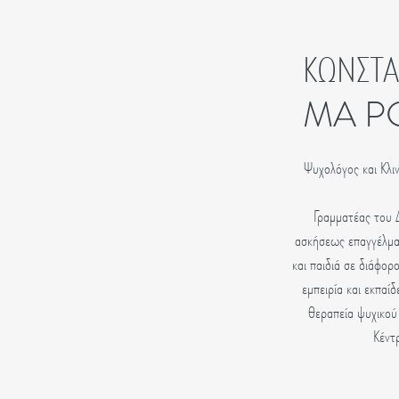
ΚΩΝΣΤΑ
MA PG
Ψυχολόγος και Κλι
Γραμματέας του 
ασκήσεως επαγγέλματ
και παιδιά σε διάφορ
εμπειρία και εκπαί
θεραπεία ψυχικού
Κέντ