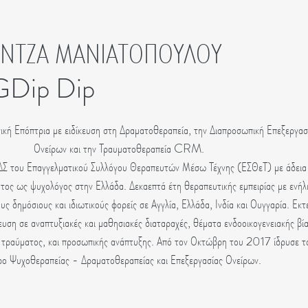
ΝΤΖΑ ΜΑΝΙΑΤΟΠΟΥΛΟΥ
Dip Dip
νική Επόπτρια με ειδίκευση στη Δραματοθεραπεία, την Διαπροσωπική Επεξεργασ
Ονείρων και την Τραυματοθεραπεία CRM.
ΔΣ του Επαγγελματικού Συλλόγου Θεραπευτών Μέσω Τέχνης (ΕΣΘεΤ) με άδεια
ος ως ψυχολόγος στην Ελλάδα. Δεκαεπτά έτη θεραπευτικής εμπειρίας με ενήλ
ους δημόσιους και ιδιωτικούς φορείς σε Αγγλία, Ελλάδα, Ινδία και Ουγγαρία. Εκτ
δευση σε αναπτυξιακές και μαθησιακές διαταραχές, θέματα ενδοοικογενειακής βία
 τραύματος, και προσωπικής ανάπτυξης. Από τον Οκτώβρη του 2017 ίδρυσε τ
ρο Ψυχοθεραπείας - Δραματοθεραπείας και Επεξεργασίας Ονείρων.