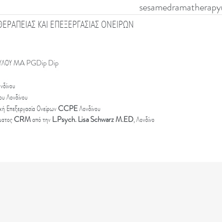
sesamedramatherapy
ΕΡΑΠΕΙΑΣ ΚΑΙ ΕΠΕΞΕΡΓΑΣΙΑΣ ΟΝΕΙΡΩΝ
ΥΛΟΥ MA PGDip Dip
ονδίνου
ου Λονδίνου
ική Επεξεργασία Ονείρων
CCPE
Λονδίνου
ύματος
CRM
από την
L.Psych. Lisa Schwarz M.ED
, Λονδίνο