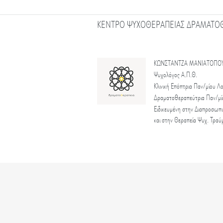
ΚΕΝΤΡΟ ΨΥΧΟΘΕΡΑΠΕΙΑΣ ΔΡΑΜΑΤΟΘ
ΚΩΝΣΤΑΝΤΖΑ ΜΑΝΙΑΤΟΠΟ
Ψυχολόγος Α.Π.Θ.
Κλινική Επόπτρια Παν/μίου Λ
Δραματοθεραπεύτρια Παν/μί
Ειδικευμένη στην Διαπροσωπ
και
στην Θεραπεία Ψυχ. Τρα